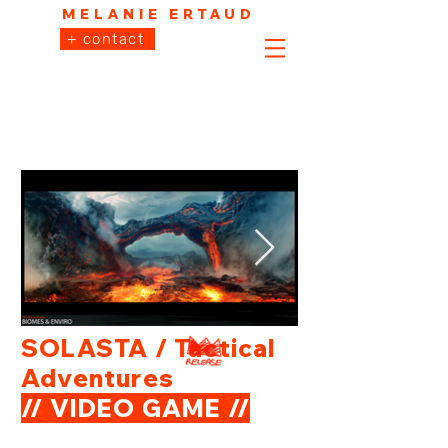
MELANIE ERTAUD
+ contact
SOLASTA / Tactical
Adventures
// VIDEO GAME //