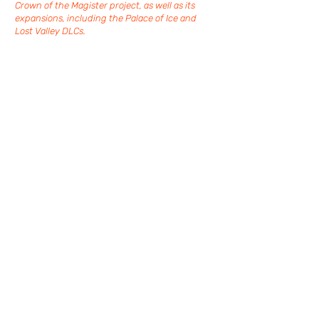
Crown of the Magister project, as well as its
expansions, including the Palace of Ice and
Lost Valley DLCs.
My role allowed me to contribute to various
visual aspects of the game by creating
concept art and artworks.
I also designed immersive loading screens and
participated in the creation of characters,
armor, and weapons, while contributing to
level lighting, which was essential in
establishing unique atmospheres tailored to
the different expansions.
These DLCs provided an opportunity to explore
new visual themes, enrich the players'
experience, and push the boundaries of the
already established universe. It was a thrilling
experience and a rewarding artistic challenge
that allowed me to combine creativity and
technical expertise.