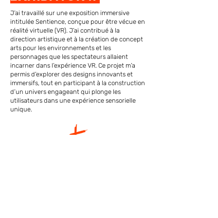
J’ai travaillé sur une exposition immersive
intitulée Sentience, conçue pour être vécue en
réalité virtuelle (VR). J’ai contribué à la
direction artistique et à la création de concept
arts pour les environnements et les
personnages que les spectateurs allaient
incarner dans l’expérience VR. Ce projet m’a
permis d’explorer des designs innovants et
immersifs, tout en participant à la construction
d’un univers engageant qui plonge les
utilisateurs dans une expérience sensorielle
unique.
I worked on an immersive exhibition called
Sentience, designed to be experienced in
virtual reality (VR). I contributed to the art
direction and created concept art for the
environments and the characters that
participants would embody in the VR
experience. This project allowed me to