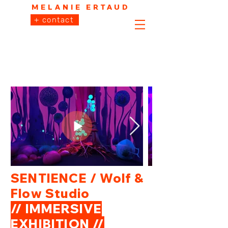
MELANIE ERTAUD
+ contact
SENTIENCE / Wolf &
Flow Studio
// IMMERSIVE
EXHIBITION //