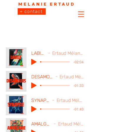
MELANIE ERTAUD
+ contact
LABILE
Ertaud Mélanie
-02:04
DESAMOURS
Ertaud Mélanie
-01:33
SYNAPSIE
Ertaud Mélanie
-01:43
AMALGAME
Ertaud Mélanie