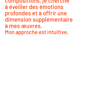
compositions, je cherche
à éveiller des émotions
profondes et à offrir une
dimension supplémentaire
à mes œuvres.
Mon approche est intuitive,
chaque note et chaque
mélodie étant une extension
de mes coups de pinceau,
une traduction musicale de
mon univers artistique.
Explorez cette rubrique pour
découvrir comment la musique et
la peinture se rencontrent,
s'entrelacent et s'harmonisent dans une
symphonie unique, où chaque création est
une invitation à la contemplation et à
l'écoute.