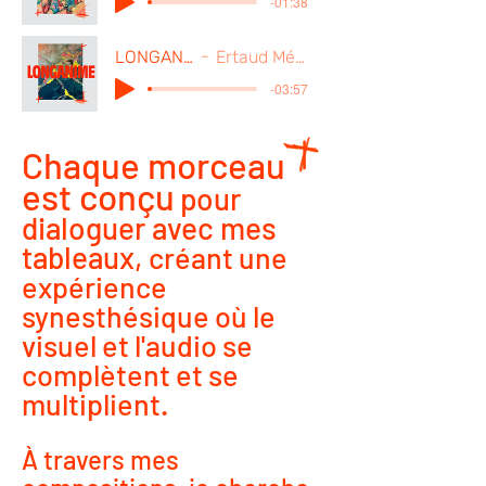
-01:38
LONGANIME
Ertaud Mélanie
-03:57
Chaque morceau
est conçu
pour
dialoguer avec mes
tableaux,
créant une
expérience
synesthésique où le
visuel et l'audio se
complètent et se
multiplient.
À travers mes